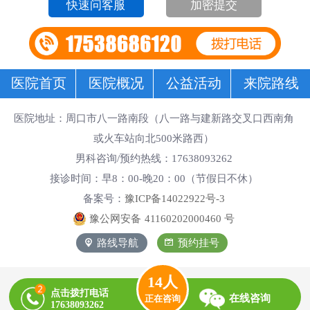
加密提交
医院首页
医院概况
公益活动
来院路线
医院地址：周口市八一路南段（八一路与建新路交叉口西南角
或火车站向北500米路西）
男科咨询/预约热线：17638093262
接诊时间：早8：00-晚20：00（节假日不休）
备案号：
豫ICP备14022922号-3
豫公网安备
41160202000460
号
路线导航
预约挂号
14
人
点击拨打电话
在线咨询
正在咨询
17638093262