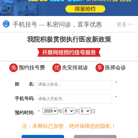
手机挂号 — 私密问诊，直享优惠
更多>>
我院积极贯彻执行医改新政策
免
预约挂号费
优
先安排就诊
享
医师会诊
*
姓 名:
*
手机号码:
年
月
日
*
预约时间:
注：本网站已加密，绝对保障您的隐私！