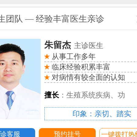
生团队 — 经验丰富医生亲诊
朱留杰
主诊医生
从事工作多年
临床经验积累丰富
对病情有较全面的认知
擅长
：生殖系统疾病、功
印象：亲切、踏实
问诊客服
预约挂号
一键拨打热