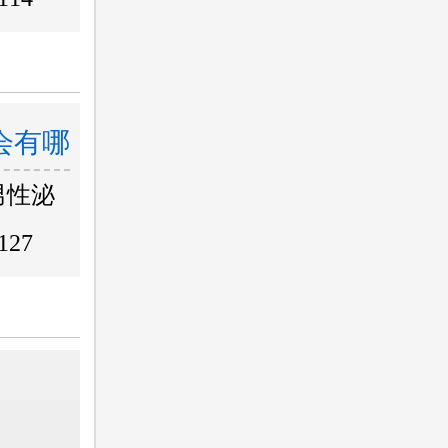
会有哪
男性泌
127