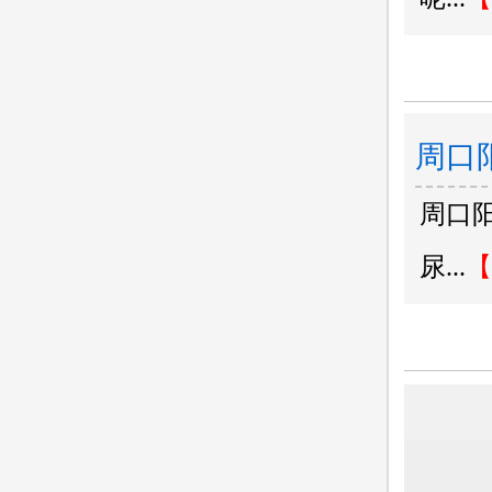
周口
周口
些危
尿...
【