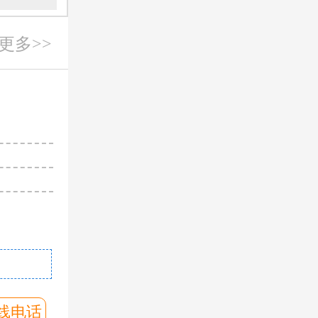
更多>>
朱留杰
主诊
从事工作多
临床经验积
对病情有较
擅长
：生殖系
印象
问诊客服
预约挂号
线电话