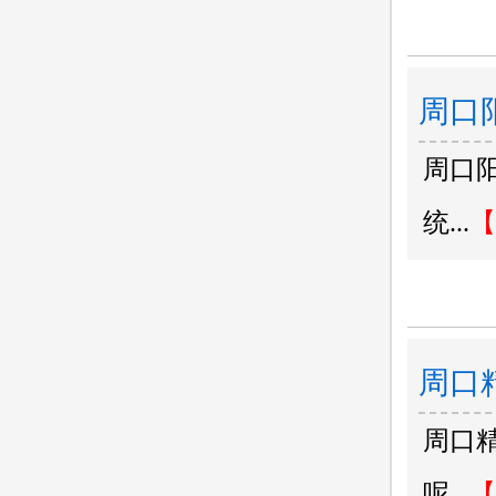
周口
周口
统...
【
周口
周口
危害
呢...
【