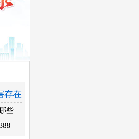
害存在
哪些
388