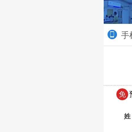
手
免
姓