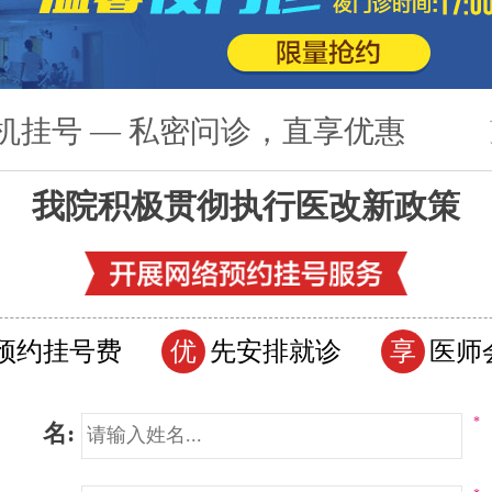
机挂号 — 私密问诊，直享优惠
我院积极贯彻执行医改新政策
预约挂号费
优
先安排就诊
享
医师
*
 名: