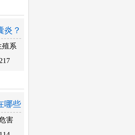
囊炎？
生殖系
217
在哪些
危害
114