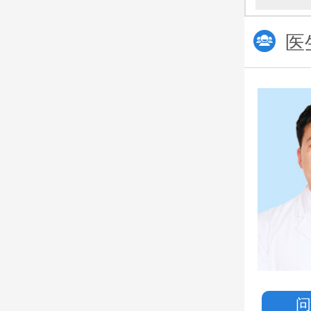
医
朱留杰
主诊医生
从事工作多年
临床经验积累丰富
对病情有较全面的认知
擅长
：生殖系统疾病、功
印象：亲切、踏实
预约挂号
一键拨打热线电话