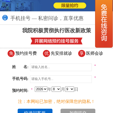
手机挂号 — 私密问诊，直享优惠
更多>>
我院积极贯彻执行医改新政策
免
预约挂号费
优
先安排就诊
享
医师会诊
*
姓 名:
*
手机号码:
年
月
日
*
预约时间:
注：本网站已加密，绝对保障您的隐私！