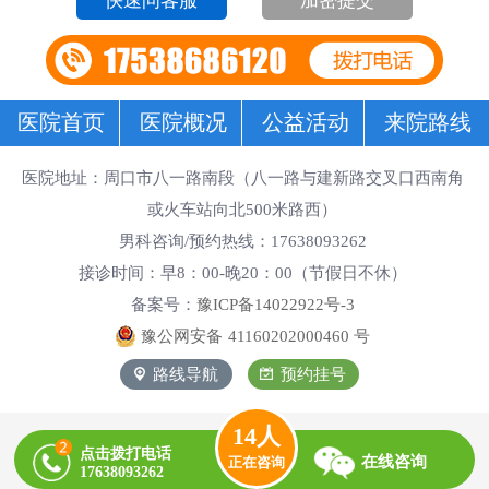
加密提交
医院首页
医院概况
公益活动
来院路线
医院地址：周口市八一路南段（八一路与建新路交叉口西南角
或火车站向北500米路西）
男科咨询/预约热线：17638093262
接诊时间：早8：00-晚20：00（节假日不休）
备案号：
豫ICP备14022922号-3
豫公网安备
41160202000460
号
路线导航
预约挂号
14
人
点击拨打电话
在线咨询
正在咨询
17638093262