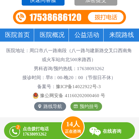
加密提交
医院首页
医院概况
公益活动
来院路线
医院地址：周口市八一路南段（八一路与建新路交叉口西南角
或火车站向北500米路西）
男科咨询/预约热线：17638093262
接诊时间：早8：00-晚20：00（节假日不休）
备案号：
豫ICP备14022922号-3
豫公网安备
41160202000460
号
路线导航
预约挂号
14
人
点击拨打电话
在线咨询
正在咨询
17638093262