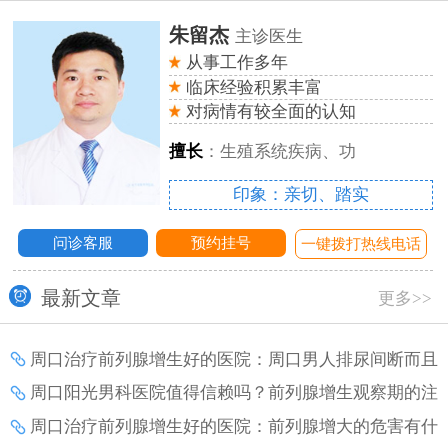
朱留杰
主诊医生
从事工作多年
临床经验积累丰富
对病情有较全面的认知
擅长
：生殖系统疾病、功
印象：亲切、踏实
问诊客服
预约挂号
话
一键拨打热线电话
最新文章
更多>>
周口治疗前列腺增生好的医院：周口男人排尿间断而且
疼痛是怎么了？
周口阳光男科医院值得信赖吗？前列腺增生观察期的注
意事项？
周口治疗前列腺增生好的医院：前列腺增大的危害有什