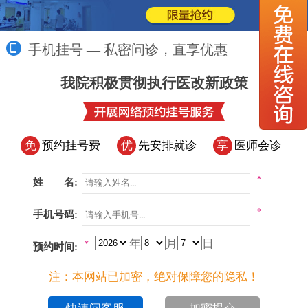
手机挂号 — 私密问诊，直享优惠
更多>>
我院积极贯彻执行医改新政策
免
预约挂号费
优
先安排就诊
享
医师会诊
*
姓 名:
*
手机号码:
年
月
日
*
预约时间:
注：本网站已加密，绝对保障您的隐私！