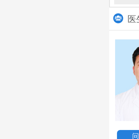
医
朱留杰
主诊医生
从事工作多年
临床经验积累丰富
对病情有较全面的认知
擅长
：生殖系统疾病、功
印象：亲切、踏实
预约挂号
一键拨打热线电话