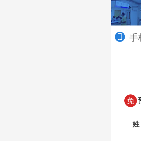
手
免
姓