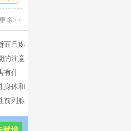
更多>>
断而且疼
期的注意
害有什
性身体和
性前列腺