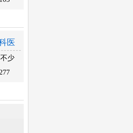
科医
，不少
277