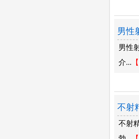
男性
男性
科医
介...
【
不射
不射
勃...
【