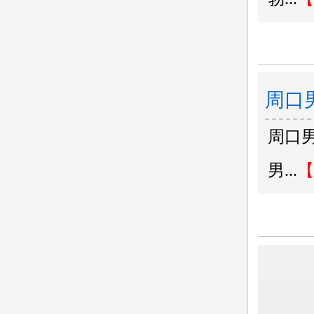
周口
周口
院哪
男...
【