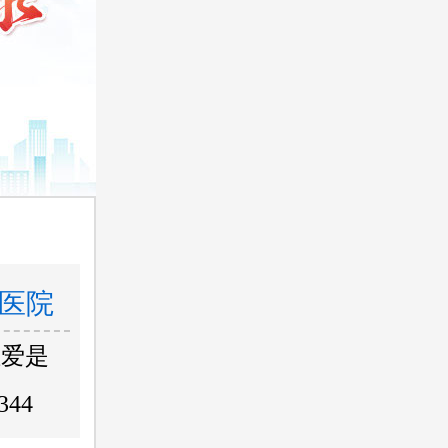
医院
性爱是
344