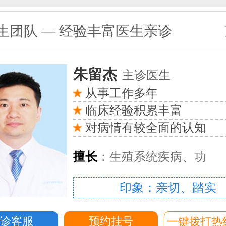
生团队 — 经验丰富医生亲诊
朱留杰
主诊医生
从事工作多年
临床经验积累丰富
对病情有较全面的认知
擅长
：生殖系统疾病、功
印象：亲切、踏实
问诊客服
预约挂号
一键拨打热