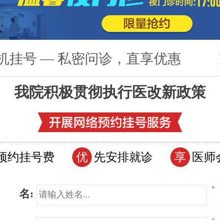
机挂号 — 私密问诊，直享优惠
我院积极贯彻执行医改新政策
预约挂号费
优
先安排就诊
享
医师
*
 名: