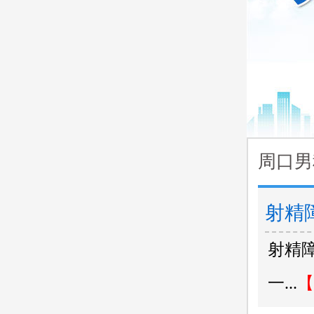
周口男
射精
射精
一...
【