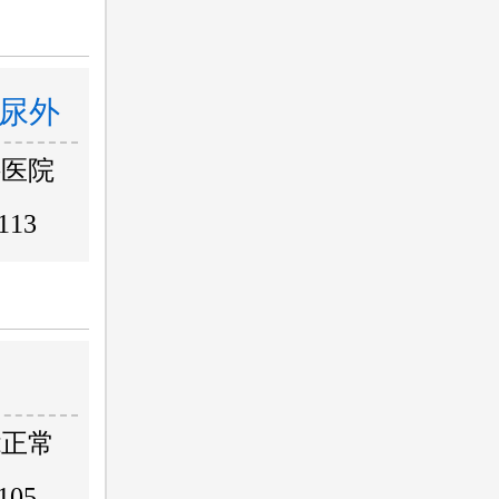
尿外
科医院
113
能正常
105