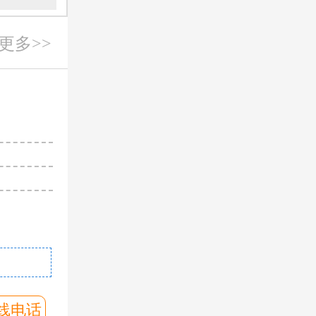
更多>>
朱留杰
主诊
从事工作多
临床经验积
对病情有较
擅长
：生殖系
印象
问诊客服
预约挂号
线电话