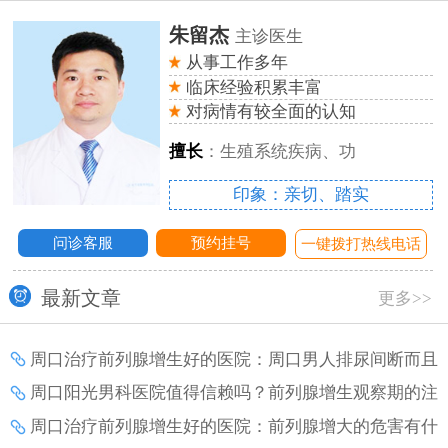
朱留杰
主诊医生
从事工作多年
临床经验积累丰富
对病情有较全面的认知
擅长
：生殖系统疾病、功
印象：亲切、踏实
问诊客服
预约挂号
话
一键拨打热线电话
最新文章
更多>>
周口治疗前列腺增生好的医院：周口男人排尿间断而且
疼痛是怎么了？
周口阳光男科医院值得信赖吗？前列腺增生观察期的注
意事项？
周口治疗前列腺增生好的医院：前列腺增大的危害有什