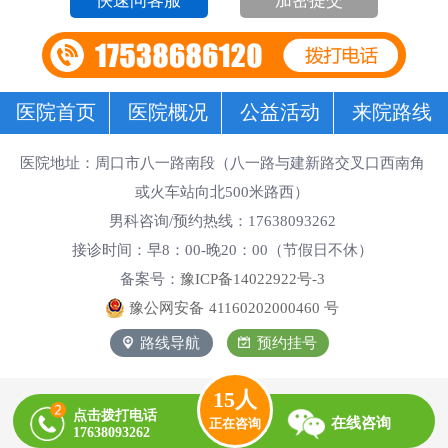
加密提交
医院首页
医院概况
公益活动
来院路线
医院地址：周口市八一路南段（八一路与建新路交叉口西南角
或火车站向北500米路西）
男科咨询/预约热线：17638093262
接诊时间：早8：00-晚20：00（节假日不休）
备案号：
豫ICP备14022922号-3
豫公网安备
41160202000460
号
路线导航
预约挂号
14
人
点击拨打电话
在线咨询
正在咨询
17638093262