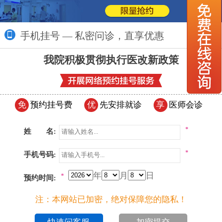
手机挂号 — 私密问诊，直享优惠
更多>>
我院积极贯彻执行医改新政策
免
预约挂号费
优
先安排就诊
享
医师会诊
*
姓 名:
*
手机号码:
年
月
日
*
预约时间:
注：本网站已加密，绝对保障您的隐私！