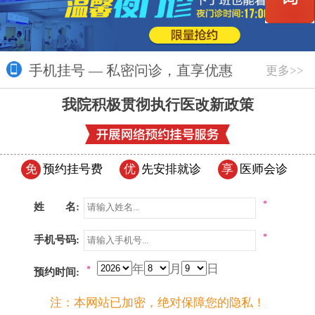
手机挂号 — 私密问诊，直享优惠
更多>>
我院积极贯彻执行医改新政策
免
预约挂号费
优
先安排就诊
享
医师会诊
*
姓 名:
*
手机号码:
年
月
日
*
预约时间:
注：本网站已加密，绝对保障您的隐私！