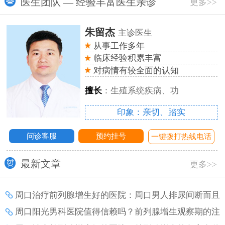
医生团队 — 经验丰富医生亲诊
更多>>
朱留杰
主诊医生
从事工作多年
临床经验积累丰富
对病情有较全面的认知
擅长
：生殖系统疾病、功
印象：亲切、踏实
问诊客服
预约挂号
话
一键拨打热线电话
最新文章
更多>>
周口治疗前列腺增生好的医院：周口男人排尿间断而且
疼痛是怎么了？
周口阳光男科医院值得信赖吗？前列腺增生观察期的注