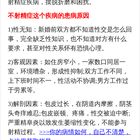
射精症疾病，摆脱折磨和困扰。
不射精症这个疾病的患病原因
1)性无知：新婚前双方都不知道性交是怎么回
事，完全缺乏性知识，也不知道对方有什么
要求，甚至对性关系怀有恐惧心理。
2)客观因素：如住房窄小，一家数口同居一
室，环境嘈杂，形成性抑制;双方工作不同，
上下班时间不一，性活动不协调;男方工作过
于劳累等。
3)解剖因素：包皮过长，在阴道内摩擦，阴茎
头奇痒难忍;包皮嵌顿、疼痛，性交被迫中断;
严重精阜炎以致发生萎缩性变化，不能参与
射精过程。
>>>你的病情如何，自己不清楚，