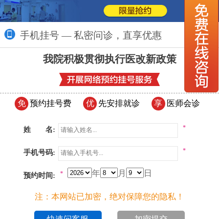
手机挂号 — 私密问诊，直享优惠
更多>>
我院积极贯彻执行医改新政策
免
预约挂号费
优
先安排就诊
享
医师会诊
*
姓 名:
*
手机号码:
年
月
日
*
预约时间:
注：本网站已加密，绝对保障您的隐私！