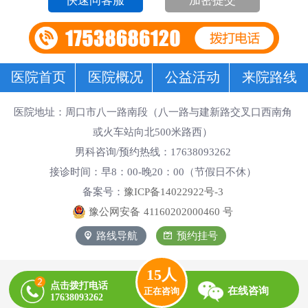
加密提交
医院首页
医院概况
公益活动
来院路线
医院地址：周口市八一路南段（八一路与建新路交叉口西南角
或火车站向北500米路西）
男科咨询/预约热线：17638093262
接诊时间：早8：00-晚20：00（节假日不休）
备案号：
豫ICP备14022922号-3
豫公网安备
41160202000460
号
路线导航
预约挂号
14
人
点击拨打电话
在线咨询
正在咨询
17638093262