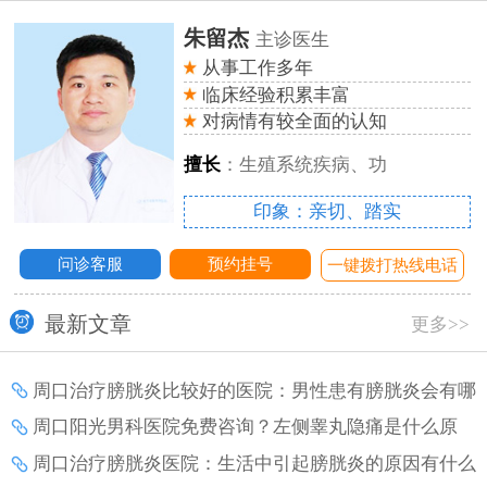
朱留杰
主诊医生
从事工作多年
临床经验积累丰富
对病情有较全面的认知
擅长
：生殖系统疾病、功
印象：亲切、踏实
问诊客服
预约挂号
话
一键拨打热线电话
最新文章
更多>>
周口治疗膀胱炎比较好的医院：男性患有膀胱炎会有哪
些症状表现？
周口阳光男科医院免费咨询？左侧睾丸隐痛是什么原
因？
周口治疗膀胱炎医院：生活中引起膀胱炎的原因有什么