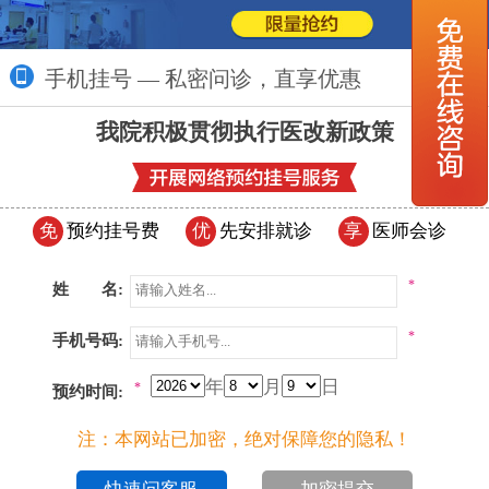
手机挂号 — 私密问诊，直享优惠
更多>>
我院积极贯彻执行医改新政策
免
预约挂号费
优
先安排就诊
享
医师会诊
*
姓 名:
*
手机号码:
年
月
日
*
预约时间:
注：本网站已加密，绝对保障您的隐私！