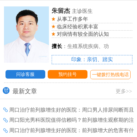
朱留杰
主诊医生
从事工作多年
临床经验积累丰富
对病情有较全面的认知
擅长
：生殖系统疾病、功
印象：亲切、踏实
问诊客服
预约挂号
话
一键拨打热线电话
最新文章
更多>>
周口治疗前列腺增生好的医院：周口男人排尿间断而且
疼痛是怎么了？
周口阳光男科医院值得信赖吗？前列腺增生观察期的注
意事项？
周口治疗前列腺增生好的医院：前列腺增大的危害有什