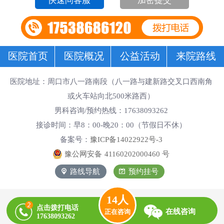
加密提交
医院首页
医院概况
公益活动
来院路线
医院地址：周口市八一路南段（八一路与建新路交叉口西南角
或火车站向北500米路西）
男科咨询/预约热线：17638093262
接诊时间：早8：00-晚20：00（节假日不休）
备案号：
豫ICP备14022922号-3
豫公网安备
41160202000460
号
路线导航
预约挂号
14
人
点击拨打电话
在线咨询
正在咨询
17638093262