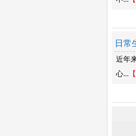
日常
近年
心...
【