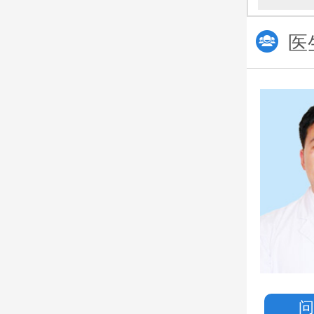
医
朱留杰
主诊医生
从事工作多年
临床经验积累丰富
对病情有较全面的认知
擅长
：生殖系统疾病、功
印象：亲切、踏实
预约挂号
一键拨打热线电话