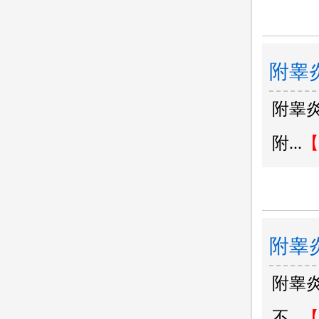
附睾
附睾炎
医院
附...
【
附睾
附睾
不...
【