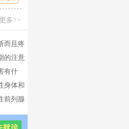
更多>>
断而且疼
期的注意
害有什
性身体和
性前列腺