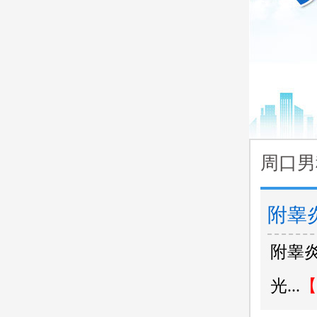
周口男
附睾
附睾
光...
【