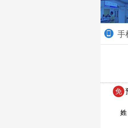
手
免
姓