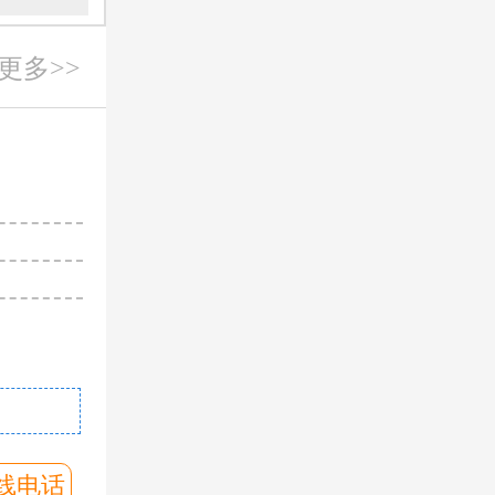
更多>>
朱留杰
主诊
从事工作多
临床经验积
对病情有较
擅长
：生殖系
印象
问诊客服
预约挂号
线电话