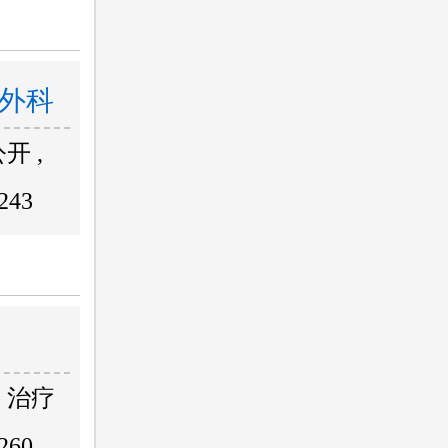
外科
开 ,
243
，治疗
260