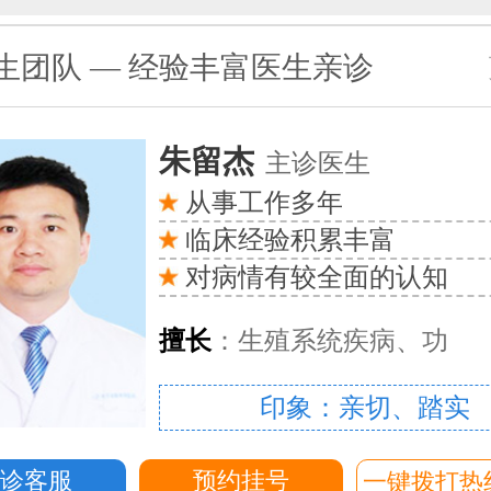
生团队 — 经验丰富医生亲诊
朱留杰
主诊医生
从事工作多年
临床经验积累丰富
对病情有较全面的认知
擅长
：生殖系统疾病、功
印象：亲切、踏实
问诊客服
预约挂号
一键拨打热