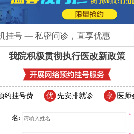
机挂号 — 私密问诊，直享优惠
我院积极贯彻执行医改新政策
预约挂号费
优
先安排就诊
享
医师
*
 名: