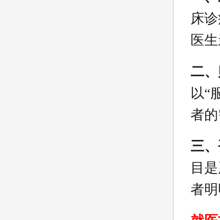
床诊
医生
二、
以“
者的
三、
目是
者明