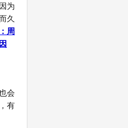
因为
而久
：周
因
也会
，有