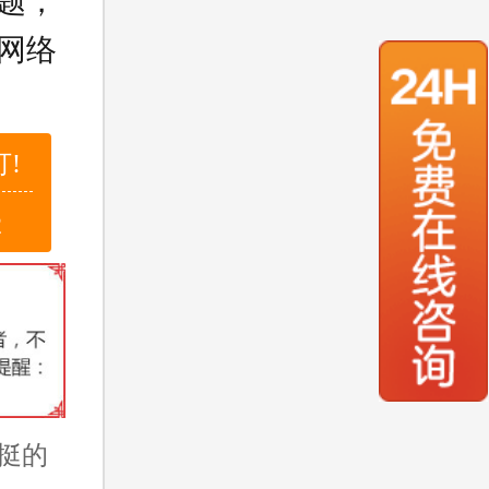
题，
网络
!
2
挺的