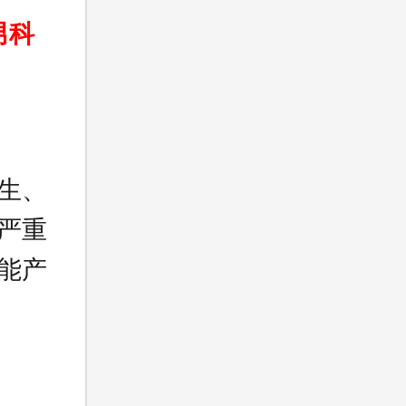
男科
生、
严重
能产