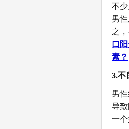
不少
男性
之，
口阳
素？
3.
男性
导致
一个