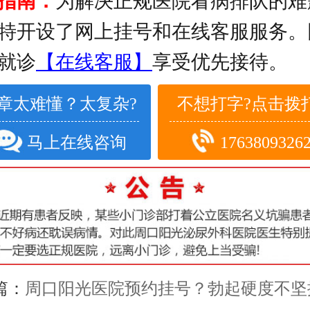
指南：
为解决正规医院看病排队的难
特开设了网上挂号和在线客服服务。
就诊
【在线客服】
享受优先接待。
章太难懂？太复杂?
不想打字?点击拨打
马上在线咨询
1763809326
篇：
周口阳光医院预约挂号？勃起硬度不坚