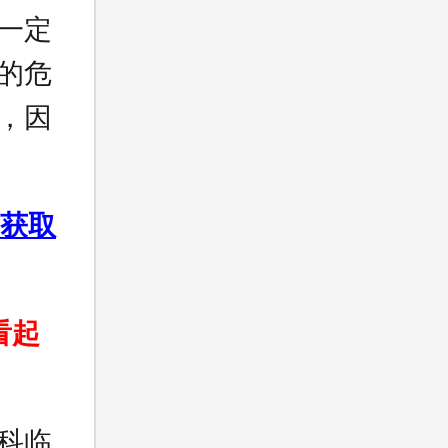
一定
的危
，因
获取
看起
科临