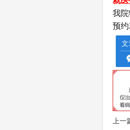
就医
我院
预约
文
上一