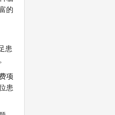
富的
足患
。
费项
位患