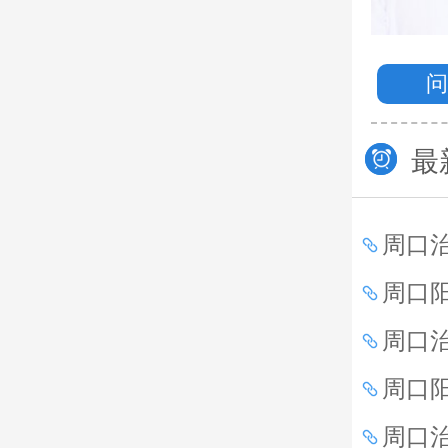
印象：亲切、踏实
预约挂号
一键拨打热线电话
最
周口
痛是
周口
事项
周口
么？
周口
生活
周口