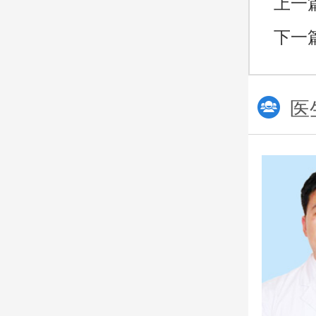
上一
下一
医
朱留杰
主诊医生
从事工作多年
临床经验积累丰富
对病情有较全面的认知
擅长
：生殖系统疾病、功