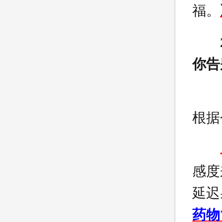
福。
你告
根据
感度
延迟
药物