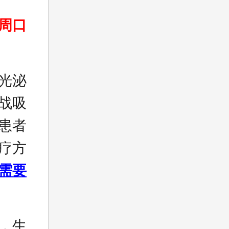
周口
光泌
战吸
患者
疗方
需要
，生