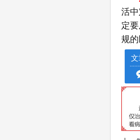
活中
定要
规的
文