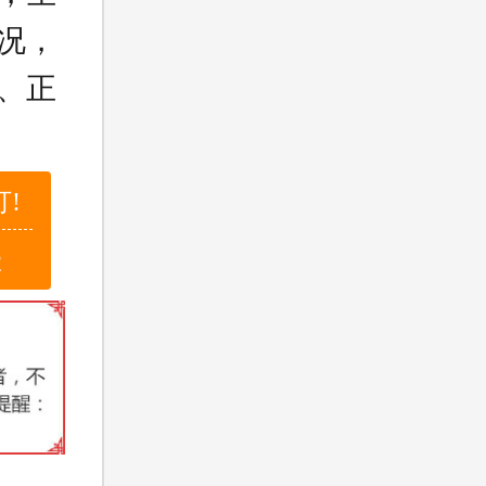
况，
、正
!
2