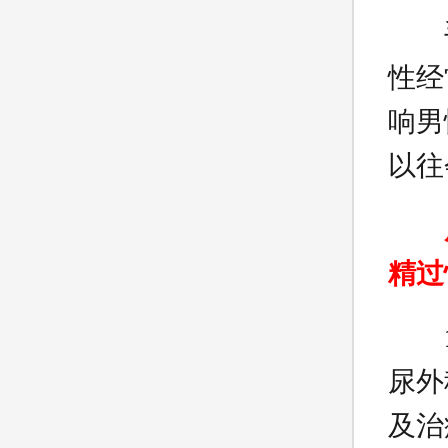
手淫
性经
响男
以往
精过
尿外
及治