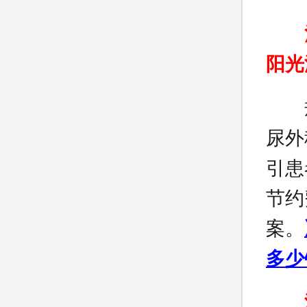
阳光
规
尿外
引患
节约
案。
多少