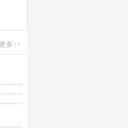
更多>>
朱留杰
主诊
从事工作多
临床经验积
对病情有较
擅长
：生殖系