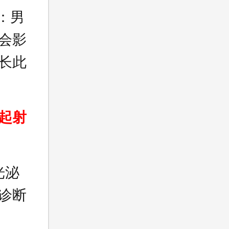
：男
会影
长此
起射
光泌
诊断