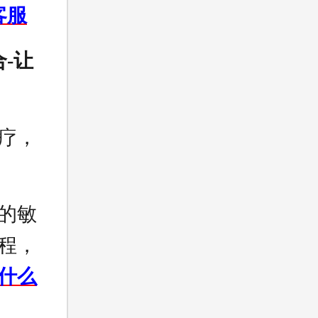
客服
-让
疗，
的敏
程，
什么