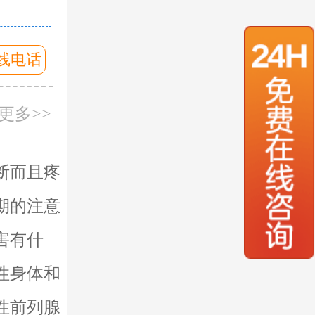
印象
问诊客服
预约挂号
线电话
更多>>
断而且疼
期的注意
害有什
性身体和
性前列腺