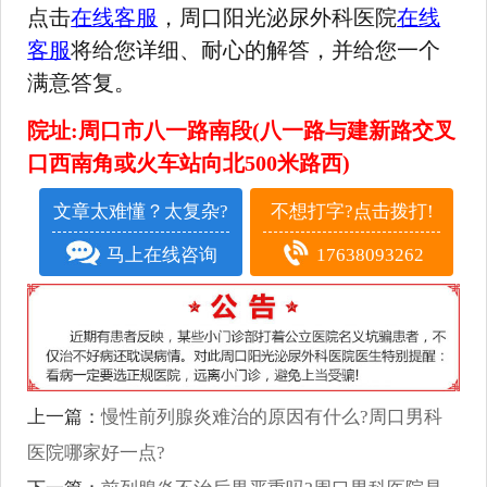
点击
在线客服
，周口阳光泌尿外科医院
在线
客服
将给您详细、耐心的解答，并给您一个
满意答复。
院址:周口市八一路南段(八一路与建新路交叉
口西南角或火车站向北500米路西)
文章太难懂？太复杂?
不想打字?点击拨打!
马上在线咨询
17638093262
上一篇：
慢性前列腺炎难治的原因有什么?周口男科
医院哪家好一点?