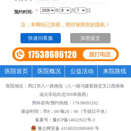
年
月
日
*
预约时间:
注：本网站已加密，绝对保障您的隐私！
加密提交
医院首页
医院概况
公益活动
来院路线
医院地址：周口市八一路南段（八一路与建新路交叉口西南角
或火车站向北500米路西）
男科咨询/预约热线：17638093262
接诊时间：早8：00-晚20：00（节假日不休）
备案号：
豫ICP备14022922号-3
豫公网安备
41160202000460
号