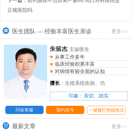
下一篇：
前列腺炎不治后果严重吗?周口男科医院是
正规医院吗
医生团队 — 经验丰富医生亲诊
更多>>
朱留杰
主诊医生
从事工作多年
临床经验积累丰富
对病情有较全面的认知
擅长
：生殖系统疾病、功
印象：亲切、踏实
问诊客服
预约挂号
话
一键拨打热线电话
最新文章
更多>>