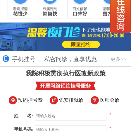
手机挂号 — 私密问诊，直享优惠
更多>>
我院积极贯彻执行医改新政策
免
预约挂号费
优
先安排就诊
享
医师会诊
*
姓 名:
*
手机号码: