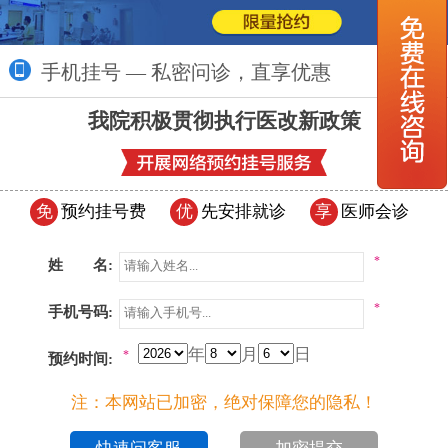
手机挂号 — 私密问诊，直享优惠
更多>>
我院积极贯彻执行医改新政策
免
预约挂号费
优
先安排就诊
享
医师会诊
*
姓 名:
*
手机号码:
年
月
日
*
预约时间:
注：本网站已加密，绝对保障您的隐私！