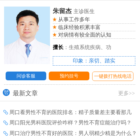
朱留杰
主诊医生
从事工作多年
临床经验积累丰富
对病情有较全面的认知
擅长
：生殖系统疾病、功
印象：亲切、踏实
问诊客服
预约挂号
话
一键拨打热线电话
最新文章
更多>>
周口看男性不育的医院排名：精子质量差主要看那几
点？需要做哪些检查项目？
周口阳光男科医院评价咋样？男性不育症能治疗吗？
周口治疗男性不育好的医院：男人弱精少精是为什么？