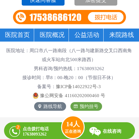
加密提交
医院首页
医院概况
公益活动
来院路线
医院地址：周口市八一路南段（八一路与建新路交叉口西南角
或火车站向北500米路西）
男科咨询/预约热线：17638093262
接诊时间：早8：00-晚20：00（节假日不休）
备案号：
豫ICP备14022922号-3
豫公网安备
41160202000460
号
路线导航
预约挂号
14
人
点击拨打电话
在线咨询
正在咨询
17638093262